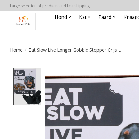
Large selection of products and fast shipping!
Hond
Kat
Paard
Knaagd
Home
/
Eat Slow Live Longer Gobble Stopper Grijs L
Product image slideshow Items