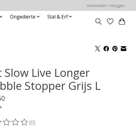
Aanmelden / Inloggen
Ongedierte
Stal & Erf
t Slow Live Longer
bble Stopper Grijs L
50
w
(0)
oordeling van dit product is
0
van de 5