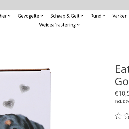
ier
Gevogelte
Schaap & Geit
Rund
Varken
Weideafrastering
Ea
Go
€10,
Incl. bt
De be