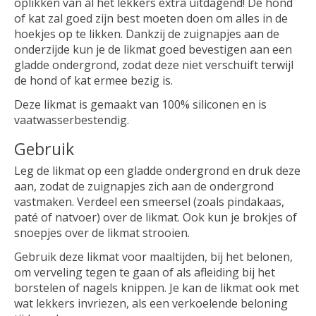
oplikken van al het lekkers extra uitdagend! De hond
of kat zal goed zijn best moeten doen om alles in de
hoekjes op te likken. Dankzij de zuignapjes aan de
onderzijde kun je de likmat goed bevestigen aan een
gladde ondergrond, zodat deze niet verschuift terwijl
de hond of kat ermee bezig is.
Deze likmat is gemaakt van 100% siliconen en is
vaatwasserbestendig.
Gebruik
Leg de likmat op een gladde ondergrond en druk deze
aan, zodat de zuignapjes zich aan de ondergrond
vastmaken. Verdeel een smeersel (zoals pindakaas,
paté of natvoer) over de likmat. Ook kun je brokjes of
snoepjes over de likmat strooien.
Gebruik deze likmat voor maaltijden, bij het belonen,
om verveling tegen te gaan of als afleiding bij het
borstelen of nagels knippen. Je kan de likmat ook met
wat lekkers invriezen, als een verkoelende beloning