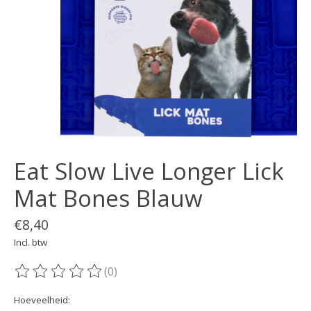
Eat Slow Live Longer Lick
Mat Bones Blauw
€8,40
Incl. btw
(0)
De beoordeling van dit product is
0
van de 5
Hoeveelheid: