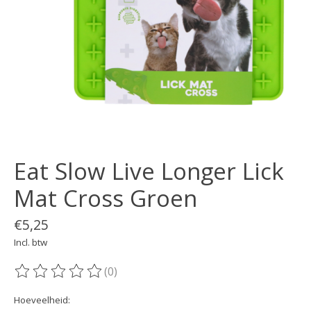
Eat Slow Live Longer Lick
Mat Cross Groen
€5,25
Incl. btw
(0)
De beoordeling van dit product is
0
van de 5
Hoeveelheid: