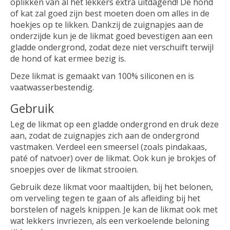
oplikken van al het lekkers extra uitdagend! De hond
of kat zal goed zijn best moeten doen om alles in de
hoekjes op te likken. Dankzij de zuignapjes aan de
onderzijde kun je de likmat goed bevestigen aan een
gladde ondergrond, zodat deze niet verschuift terwijl
de hond of kat ermee bezig is.
Deze likmat is gemaakt van 100% siliconen en is
vaatwasserbestendig.
Gebruik
Leg de likmat op een gladde ondergrond en druk deze
aan, zodat de zuignapjes zich aan de ondergrond
vastmaken. Verdeel een smeersel (zoals pindakaas,
paté of natvoer) over de likmat. Ook kun je brokjes of
snoepjes over de likmat strooien.
Gebruik deze likmat voor maaltijden, bij het belonen,
om verveling tegen te gaan of als afleiding bij het
borstelen of nagels knippen. Je kan de likmat ook met
wat lekkers invriezen, als een verkoelende beloning