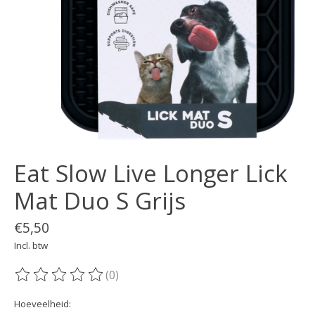
Eat Slow Live Longer Lick
Mat Duo S Grijs
€5,50
Incl. btw
(0)
De beoordeling van dit product is
0
van de 5
Hoeveelheid: