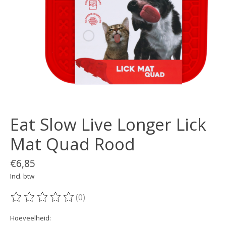
Eat Slow Live Longer Lick
Mat Quad Rood
€6,85
Incl. btw
(0)
De beoordeling van dit product is
0
van de 5
Hoeveelheid: