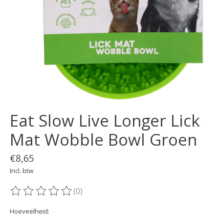
Eat Slow Live Longer Lick
Mat Wobble Bowl Groen
€8,65
Incl. btw
(0)
De beoordeling van dit product is
0
van de 5
Hoeveelheid: