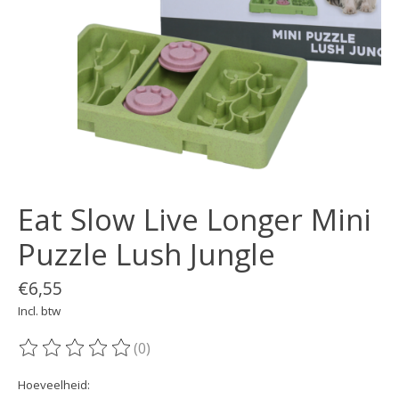
Eat Slow Live Longer Mini
Puzzle Lush Jungle
€6,55
Incl. btw
(0)
De beoordeling van dit product is
0
van de 5
Hoeveelheid: