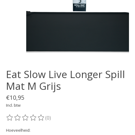
Eat Slow Live Longer Spill
Mat M Grijs
€10,95
Incl. btw
(0)
De beoordeling van dit product is
0
van de 5
Hoeveelheid: