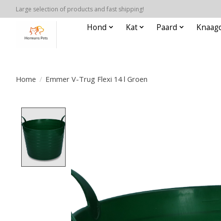
Large selection of products and fast shipping!
Hond
Kat
Paard
Knaagd
Home
/
Emmer V-Trug Flexi 14 l Groen
Product image slideshow Items