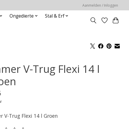
Aanmelden / Inloggen
Ongedierte
Stal & Erf
mer V-Trug Flexi 14 l
oen
5
w
 V-Trug Flexi 14 l Groen