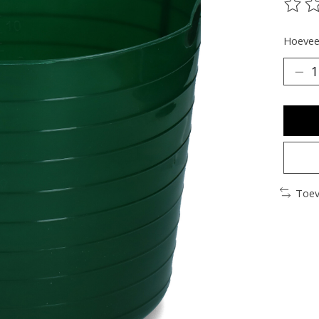
De be
Hoeveel
Toev