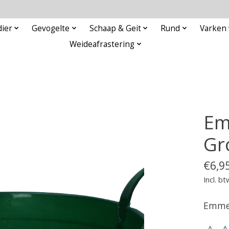
ier
Gevogelte
Schaap & Geit
Rund
Varken
Weideafrastering
Em
Gr
€6,9
Incl. bt
Emmer