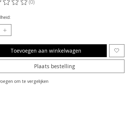
(0)
oordeling van dit product is
0
van de 5
heid:
Toevoegen aan winkelwagen
Plaats bestelling
oegen om te vergelijken