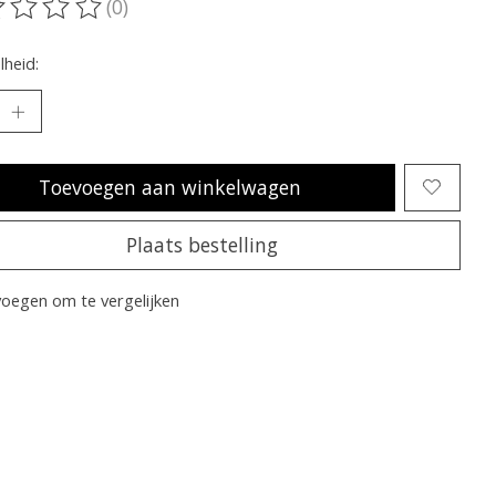
(0)
oordeling van dit product is
0
van de 5
heid:
Toevoegen aan winkelwagen
Plaats bestelling
oegen om te vergelijken