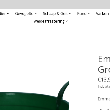
ier
Gevogelte
Schaap & Geit
Rund
Varken
Weideafrastering
Em
Gr
€13,
Incl. bt
Emmer