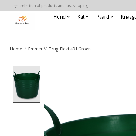
Large selection of products and fast shipping!
Hond
Kat
Paard
Knaagd
Home
/
Emmer V-Trug Flexi 40 l Groen
Product image slideshow Items