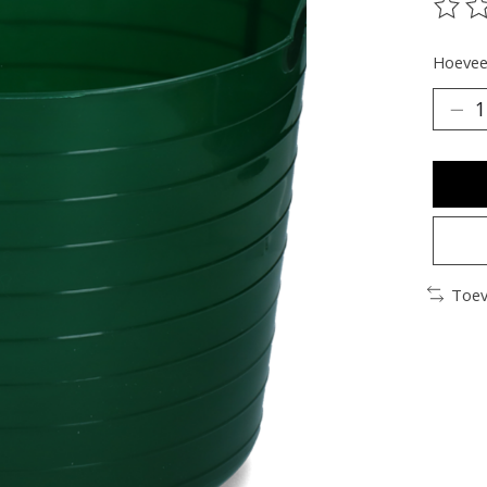
De be
Hoeveel
Toev