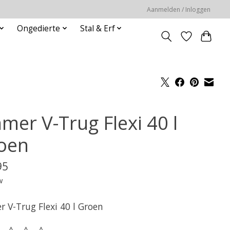
Aanmelden / Inloggen
Ongedierte
Stal & Erf
mer V-Trug Flexi 40 l
oen
95
w
 V-Trug Flexi 40 l Groen