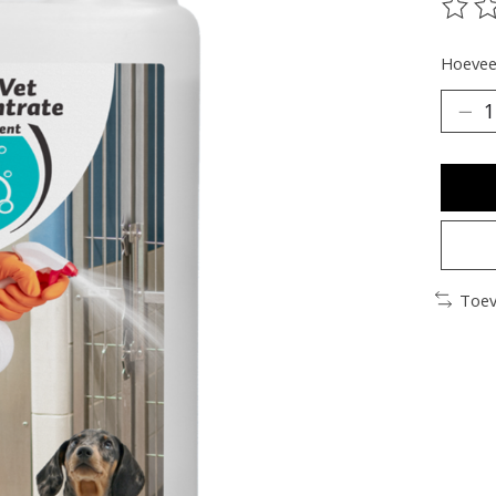
De be
Hoeveel
Toev