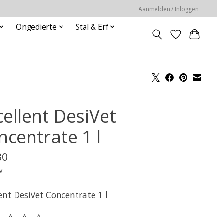
Aanmelden / Inloggen
Ongedierte
Stal & Erf
cellent DesiVet
ncentrate 1 l
80
w
ent DesiVet Concentrate 1 l