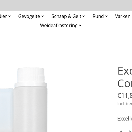
ier
Gevogelte
Schaap & Geit
Rund
Varken
Weideafrastering
Ex
Co
€11,
Incl. bt
Excell