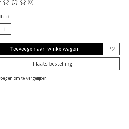
(0)
oordeling van dit product is
0
van de 5
heid:
Toevoegen aan winkelwagen
Plaats bestelling
oegen om te vergelijken