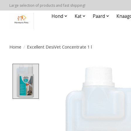
Large selection of products and fast shipping!
Hond
Kat
Paard
Knaagd
Home
/
Excellent DesiVet Concentrate 1 l
Product image slideshow Items