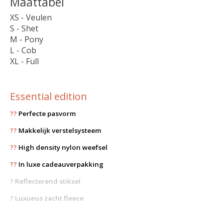
Maattabel
XS - Veulen
S - Shet
M - Pony
L - Cob
XL - Full
Essential edition
??
Perfecte pasvorm
??
Makkelijk verstelsysteem
??
High density nylon weefsel
??
In luxe cadeauverpakking
?
Reflecterend stiksel
? Luxueus zacht fleece