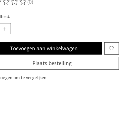
(0)
oordeling van dit product is
0
van de 5
heid:
Toevoegen aan winkelwagen
Plaats bestelling
oegen om te vergelijken