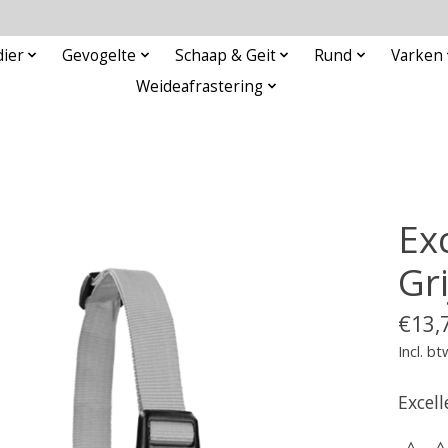
ier
Gevogelte
Schaap & Geit
Rund
Varken
Weideafrastering
Exc
Gri
€13,
Incl. bt
Excell