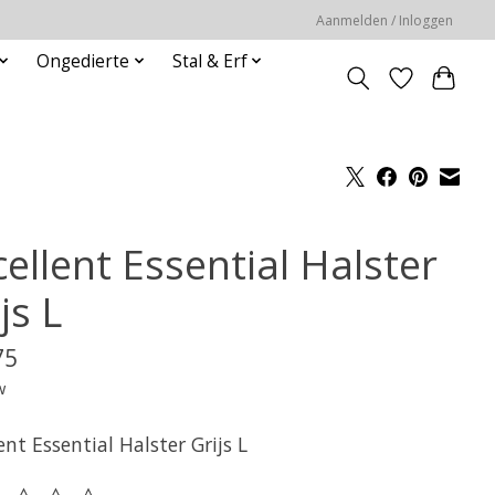
Aanmelden / Inloggen
Ongedierte
Stal & Erf
ellent Essential Halster
js L
75
w
ent Essential Halster Grijs L