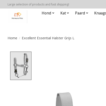
Large selection of products and fast shipping!
Hond
Kat
Paard
Knaagd
Home
/
Excellent Essential Halster Grijs L
Product image slideshow Items