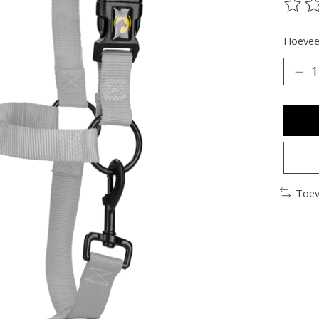
De be
Hoeveel
Toev