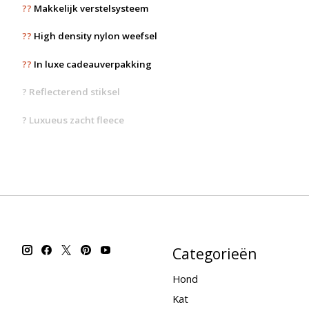
??
Makkelijk verstelsysteem
??
High density nylon weefsel
??
In luxe cadeauverpakking
?
Reflecterend stiksel
? Luxueus zacht fleece
Categorieën
Hond
Kat