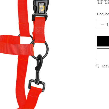
De be
Hoeveel
Toev