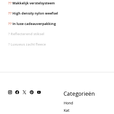
??
Makkelijk verstelsysteem
??
High density nylon weefsel
??
In luxe cadeauverpakking
?
Reflecterend stiksel
? Luxueus zacht fleece
Categorieën
Hond
Kat