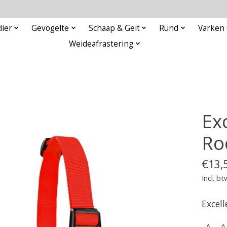
ier
Gevogelte
Schaap & Geit
Rund
Varken
Weideafrastering
Exc
Ro
€13,
Incl. bt
Excel