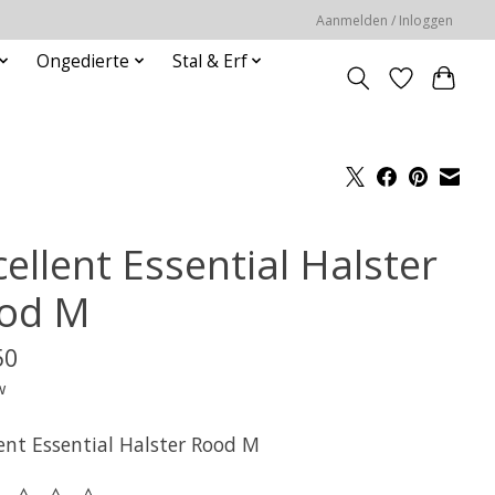
Aanmelden / Inloggen
Ongedierte
Stal & Erf
ellent Essential Halster
od M
50
w
lent Essential Halster Rood M