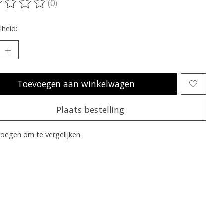
(0)
oordeling van dit product is
0
van de 5
heid:
Toevoegen aan winkelwagen
Plaats bestelling
oegen om te vergelijken