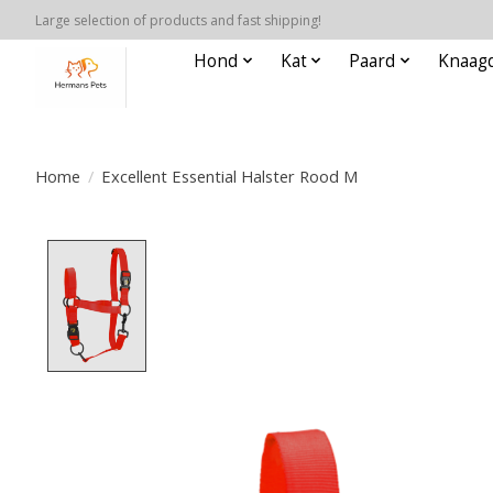
Large selection of products and fast shipping!
Hond
Kat
Paard
Knaagd
Home
/
Excellent Essential Halster Rood M
Product image slideshow Items