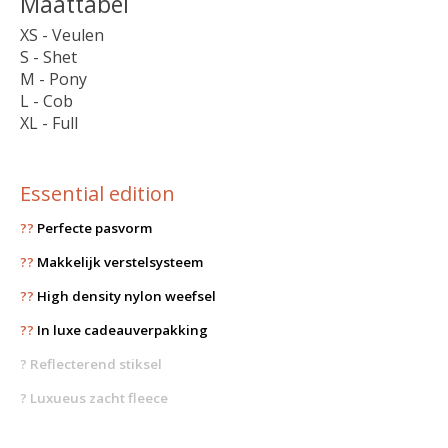
Maattabel
XS - Veulen
S - Shet
M - Pony
L - Cob
XL - Full
Essential edition
??
Perfecte pasvorm
??
Makkelijk verstelsysteem
??
High density nylon weefsel
??
In luxe cadeauverpakking
?
Reflecterend stiksel
? Luxueus zacht fleece