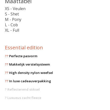
Maattabel
XS - Veulen
S - Shet
M - Pony
L - Cob
XL - Full
Essential edition
??
Perfecte pasvorm
??
Makkelijk verstelsysteem
??
High density nylon weefsel
??
In luxe cadeauverpakking
?
Reflecterend stiksel
? Luxueus zacht fleece