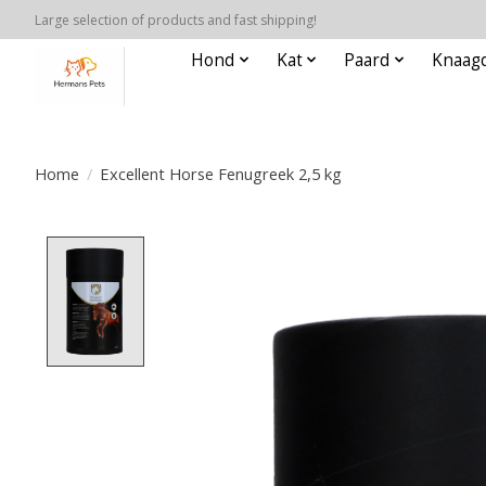
Large selection of products and fast shipping!
Hond
Kat
Paard
Knaagd
Home
/
Excellent Horse Fenugreek 2,5 kg
Product image slideshow Items