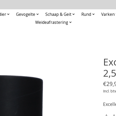
ier
Gevogelte
Schaap & Geit
Rund
Varken
Weideafrastering
Ex
2,5
€29,
Incl. bt
Excel