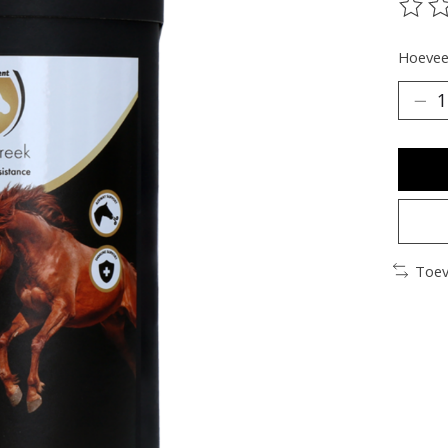
De be
Hoeveel
Toev