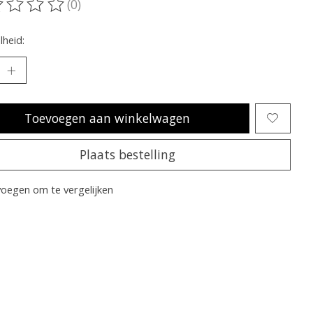
(0)
oordeling van dit product is
0
van de 5
heid:
Toevoegen aan winkelwagen
Plaats bestelling
oegen om te vergelijken