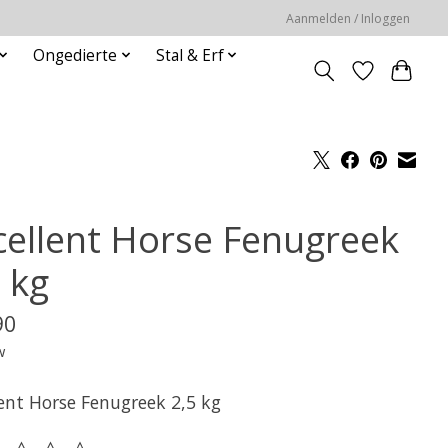
Aanmelden / Inloggen
Ongedierte
Stal & Erf
cellent Horse Fenugreek
 kg
90
w
lent Horse Fenugreek 2,5 kg