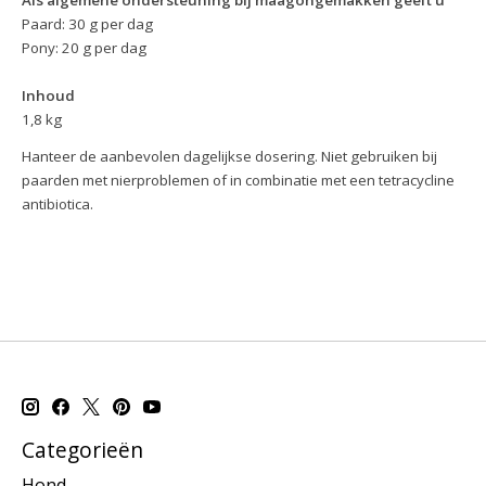
Als algemene ondersteuning bij maagongemakken geeft u
Paard: 30 g per dag
Pony: 20 g per dag
Inhoud
1,8 kg
Hanteer de aanbevolen dagelijkse dosering. Niet gebruiken bij
paarden met nierproblemen of in combinatie met een tetracycline
antibiotica.
Categorieën
Hond