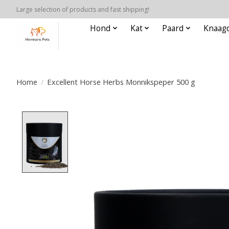
Large selection of products and fast shipping!
Hond
Kat
Paard
Knaagd
Home
/
Excellent Horse Herbs Monnikspeper 500 g
Product image slideshow Items