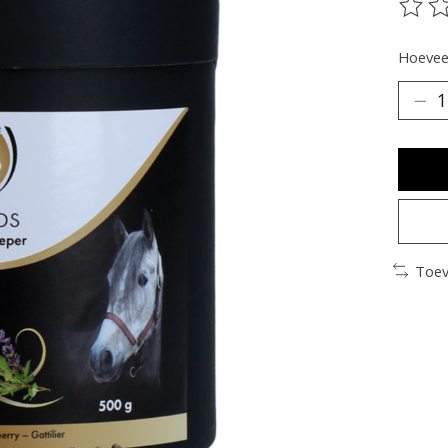
De be
Hoeveel
Toev