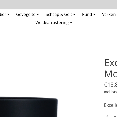
ier
Gevogelte
Schaap & Geit
Rund
Varken
Weideafrastering
Ex
Mo
€18,
Incl. bt
Excel