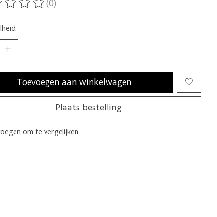
(0)
oordeling van dit product is
0
van de 5
heid:
Toevoegen aan winkelwagen
Plaats bestelling
oegen om te vergelijken