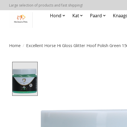
Large selection of products and fast shipping!
Hond
Kat
Paard
Knaagd
Home
/
Excellent Horse Hi Gloss Glitter Hoof Polish Green 15
Product image slideshow Items