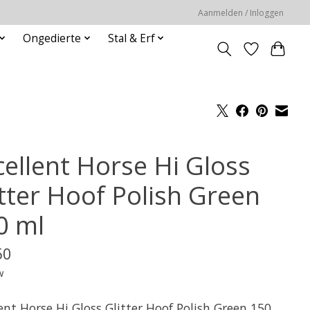
Aanmelden / Inloggen
Ongedierte
Stal & Erf
cellent Horse Hi Gloss
itter Hoof Polish Green
0 ml
50
w
ent Horse Hi Gloss Glitter Hoof Polish Green 150