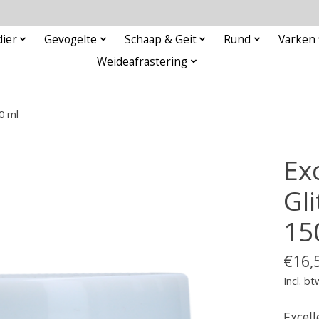
ier
Gevogelte
Schaap & Geit
Rund
Varken
Weideafrastering
0 ml
Ex
Gl
15
€16,
Incl. bt
Excell