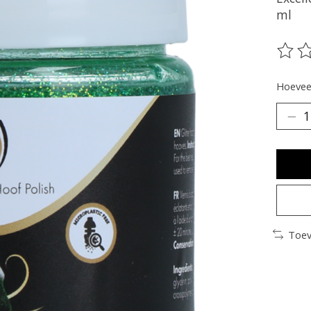
ml
De be
Hoeveel
Toev