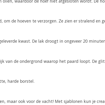
en olien, waardoor de hoef niet afgesloten wordt. De h
 om de hoeven te verzorgen. Ze zien er stralend en g
geleverde kwast. De lak droogt in ongeveer 20 minute
elijk van de ondergrond waarop het paard loopt. De gli
te, harde borstel.
even, maar ook voor de vacht! Met sjablonen kun je cre