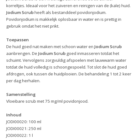
korreltjes. Ideaal voor het zuiveren en reinigen van de (kale) huid.
Jodium Scrub
heeft als bestanddeel povidonjodium.
Povidonjodium is makkelijk oplosbaar in water en is prettig in
gebruik omdat het niet prikt.
Toepassen
De huid goed nat maken met schoon water en
Jodium Scrub
aanbrengen. De
Jodium Scrub
goed inmasseren totdat het
schuimt. Vervolgens zorgvuldig afspoelen met lauwwarm water
totdat de huid volledig is schoongespoeld. Tot slot de huid goed
afdrogen, ook tussen de huidplooien. De behandeling 1 tot 2 keer
per dag herhalen.
Samenstelling
Vloeibare scrub met 75 mg/ml povidonjood.
Inhoud
JODI00020: 100 ml
JODI00021: 250 ml
JODI00022: 1 l