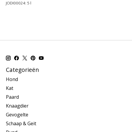
JODI00024: 5 l
jodiummail
Categorieën
Hond
Kat
Paard
Knaagdier
Gevogelte
Schaap & Geit