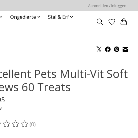
Aanmelden / Inloggen
Ongedierte
Stal & Erf
ellent Pets Multi-Vit Soft
ews 60 Treats
95
w
(0)
oordeling van dit product is
0
van de 5