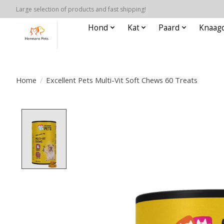
Large selection of products and fast shipping!
Hond
Kat
Paard
Knaagd
Home
/
Excellent Pets Multi-Vit Soft Chews 60 Treats
Product image slideshow Items