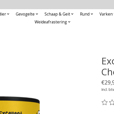
ier
Gevogelte
Schaap & Geit
Rund
Varken
Weideafrastering
Exc
Ch
€29,
Incl. bt
De be