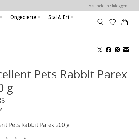
Aanmelden / Inloggen
Ongedierte
Stal & Erf
cellent Pets Rabbit Parex
0 g
85
w
ent Pets Rabbit Parex 200 g