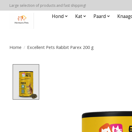
Large selection of products and fast shipping!
Hond
Kat
Paard
Knaagd
Home
/
Excellent Pets Rabbit Parex 200 g
Product image slideshow Items