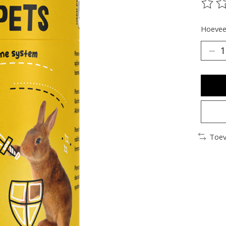
De be
Hoeveel
Toev