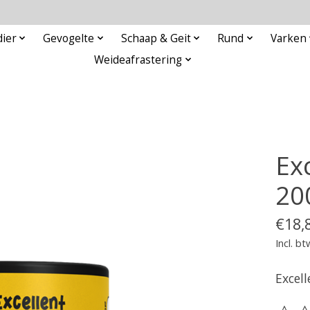
ier
Gevogelte
Schaap & Geit
Rund
Varken
Weideafrastering
Ex
20
€18,
Incl. bt
Excell