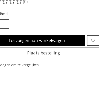
(0)
oordeling van dit product is
0
van de 5
heid:
Toevoegen aan winkelwagen
Plaats bestelling
oegen om te vergelijken