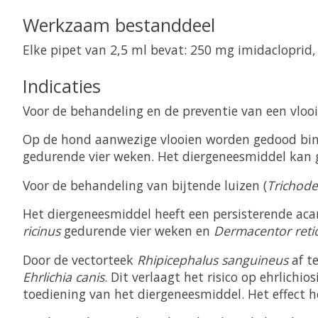
Werkzaam bestanddeel
Elke pipet van 2,5 ml bevat: 250 mg imidaclopri
Indicaties
Voor de behandeling en de preventie van een vlooi
Op de hond aanwezige vlooien worden gedood binn
gedurende vier weken. Het diergeneesmiddel kan g
Voor de behandeling van bijtende luizen (
Trichode
Het diergeneesmiddel heeft een persisterende acar
ricinus
gedurende vier weken en
Dermacentor reti
Door de vectorteek
Rhipicephalus sanguineus
af t
Ehrlichia canis
. Dit verlaagt het risico op ehrlichi
toediening van het diergeneesmiddel. Het effect 