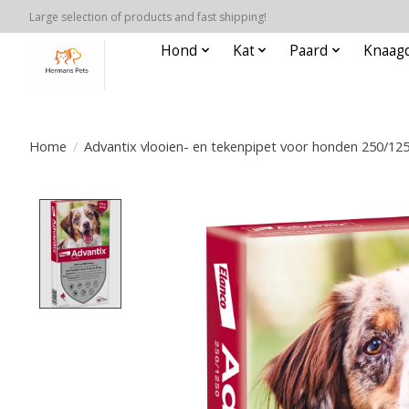
Large selection of products and fast shipping!
Hond
Kat
Paard
Knaagd
Home
/
Advantix vlooien- en tekenpipet voor honden 250/1250
Product image slideshow Items