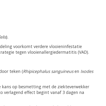
elis
).
eling voorkomt verdere vlooieninfestatie
tegie tegen vlooienallergiedermatitis (VAD).
door teken (
Rhipicephalus sanguineus
en
Ixodes
de kans op besmetting met de ziekteverwekker
ico verlagend effect begint vanaf 3 dagen na