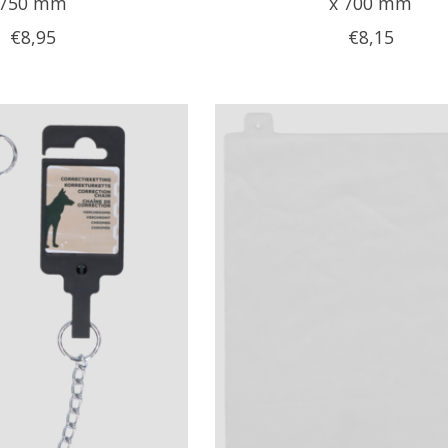
750 mm
x 700 mm
€8,95
€8,15