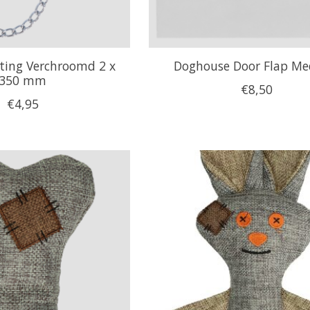
tting Verchroomd 2 x
Doghouse Door Flap M
350 mm
€8,50
€4,95