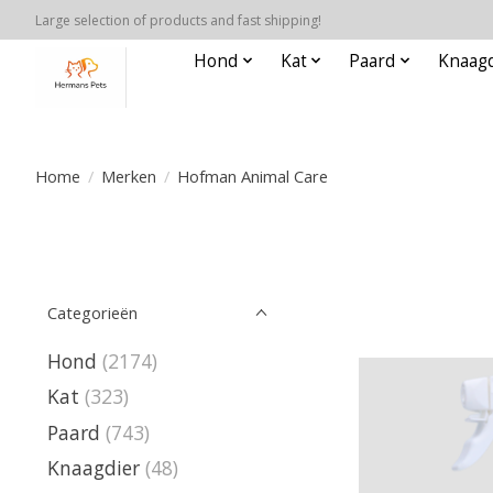
Large selection of products and fast shipping!
Hond
Kat
Paard
Knaagd
Home
/
Merken
/
Hofman Animal Care
Categorieën
Hond
(2174)
Kat
(323)
Paard
(743)
Knaagdier
(48)