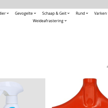
ier
Gevogelte
Schaap & Geit
Rund
Varken
Weideafrastering