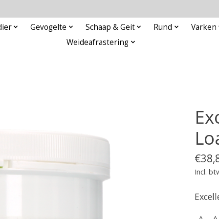
ier
Gevogelte
Schaap & Geit
Rund
Varken
Weideafrastering
Ex
Lo
€38,
Incl. bt
Excel