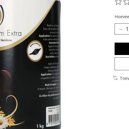
De be
Hoeveel
Toev