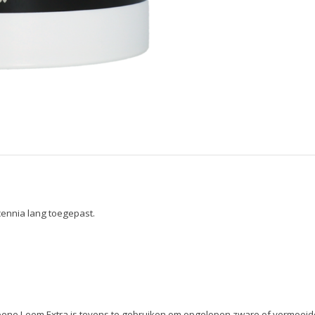
cennia lang toegepast.
ne Leem Extra is tevens te gebruiken om opgelopen zware of vermoeide 