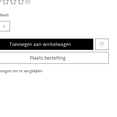
(0)
oordeling van dit product is
0
van de 5
heid:
Toevoegen aan winkelwagen
Plaats bestelling
oegen om te vergelijken