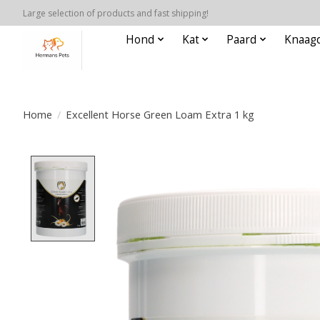
Large selection of products and fast shipping!
Hond
Kat
Paard
Knaagd
Home
/
Excellent Horse Green Loam Extra 1 kg
Product image slideshow Items